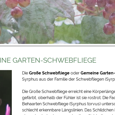
INE GARTEN-SCHWEBFLIEGE
Die
Große Schwebfliege
oder
Gemeine Garten
Syrphus
aus der
Familie
der
Schwebfliegen
(Syrp
Die Große Schwebfliege erreicht eine Körperlänge v
gefärbt, oberhalb der
Fühler
ist sie rostrot. Die
Fa
Behaarten Schwebfliege
(
Syrphus torvus
) unters
schlecht erkennbare Längslinien. Das
Schildchen