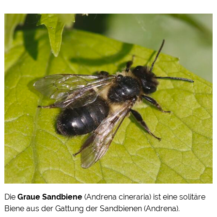
Die
Graue Sandbiene
(
Andrena cineraria)
ist eine solitäre
Biene
aus der
Gattung
der
Sandbienen
(
Andrena).