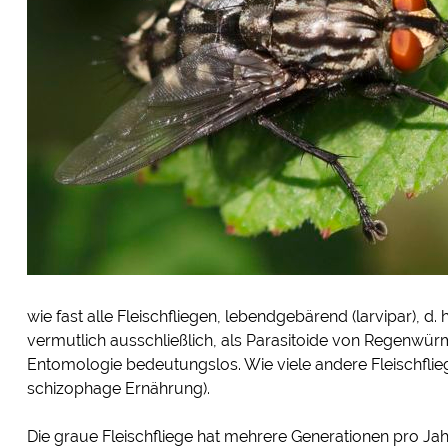
wie fast alle Fleischfliegen, lebendgebärend (larvipar), d.
vermutlich ausschließlich, als Parasitoide von Regenwür
Entomologie bedeutungslos. Wie viele andere Fleischfli
schizophage Ernährung).
Die graue Fleischfliege hat mehrere Generationen pro Jah