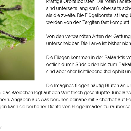
kräftige Orbitalborsten. Die roten Fac
sind unterseits lang weiß, oberseits sch
als die zweite. Die Flügelborste ist lan
werden von den Tergiten fast komplett
Von den verwandten Arten der Gattung i
unterscheidbar. Die Larve ist bisher nic
Die Fliegen kommen in der Paläarktis v
östlich durch Südsibirien bis zum Bai
sind aber eher lichtliebend (heliophil)
Die Imagines fliegen häufig Blüten an un
 h. das Weibchen legt auf den Wirt frisch geschlüpfte Junglarve
mern. Angaben aus Aas beruhen beinahe mit Sicherheit auf Feh
egen kann sie bei hoher Dichte von Fliegenmaden zu räuberi
r.