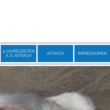
4 JAHRES­ZEITEN
AITRACH
IMPRES­SIONEN
A. D. AITRACH